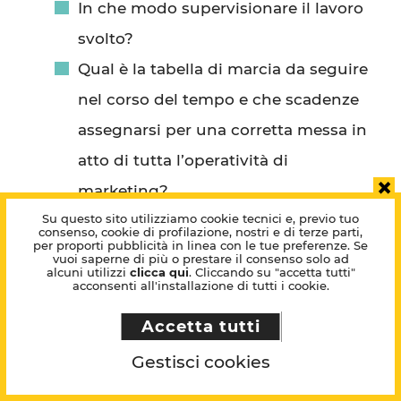
In che modo supervisionare il lavoro
svolto?
Qual è la tabella di marcia da seguire
nel corso del tempo e che scadenze
assegnarsi per una corretta messa in
atto di tutta l’operatività di
×
marketing?
Su questo sito utilizziamo cookie tecnici e, previo tuo
Risponderemo insieme a te a queste e
consenso, cookie di profilazione, nostri e di terze parti,
per proporti pubblicità in linea con le tue preferenze. Se
vuoi saperne di più o prestare il consenso solo ad
tante altre domande, affinché il
alcuni utilizzi
clicca qui
. Cliccando su "accetta tutti"
acconsenti all'installazione di tutti i cookie.
passaggio dalla strategia all’azione sia
Accetta tutti
perfettamente pertinente con la
Gestisci cookies
pianificazione di marketing
.