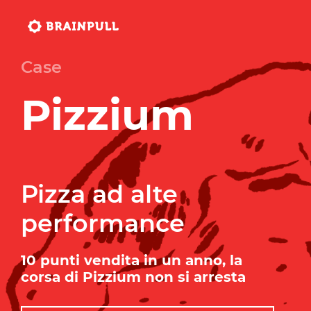
Case
Pizzium
Pizza ad alte
performance
10 punti vendita in un anno, la
corsa di Pizzium non si arresta