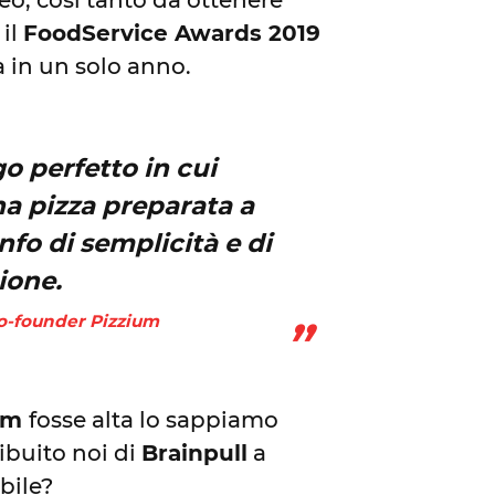
peo, così tanto da ottenere
 il
FoodService Awards 2019
a in un solo anno.
o perfetto in cui
 pizza preparata a
nfo di semplicità e di
ione.
co-founder Pizzium
ium
fosse alta lo sappiamo
buito noi di
Brainpull
a
bile?