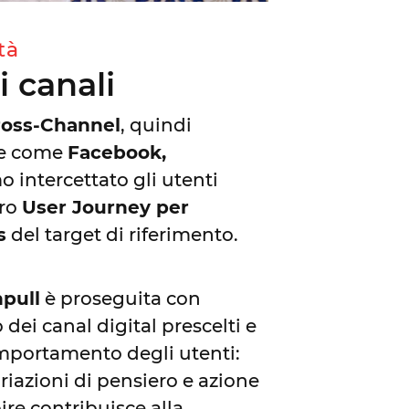
tà
i canali
ross-Channel
, quindi
me come
Facebook,
o intercettato gli utenti
oro
User Journey per
s
del target di riferimento.
npull
è proseguita con
 dei canal digital prescelti e
mportamento degli utenti:
riazioni di pensiero e azione
ire contribuisce alla