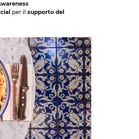
Awareness
cial
per il
supporto del