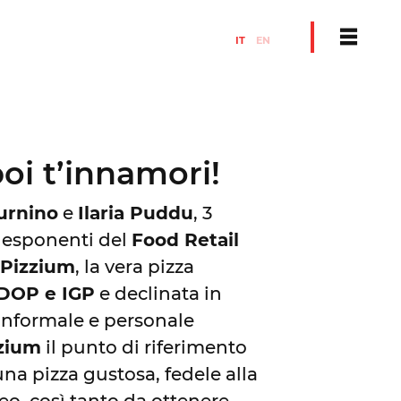
IT
EN
oi t’innamori!
urnino
e
Ilaria Puddu
, 3
: esponenti del
Food Retail
t
Pizzium
, la vera pizza
 DOP e IGP
e declinata in
informale e personale
zium
il punto di riferimento
una pizza gustosa, fedele alla