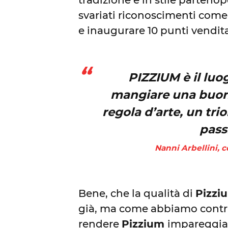
tradizione e in stile parteno
svariati riconoscimenti come
e inaugurare 10 punti vendit
PIZZIUM è il luog
mangiare una buona
regola d’arte, un trio
pass
Nanni Arbellini, 
Bene, che la qualità di
Pizz
già, ma come abbiamo contri
rendere
Pizzium
impareggia